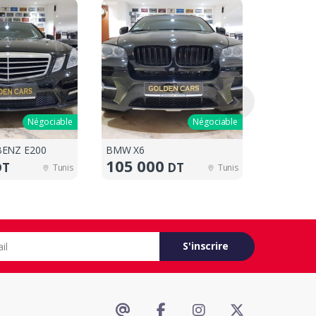
Négociable
Négociable
ENZ E200
BMW X6
PORSCHE
105 000
330 0
DT
DT
Tunis
Tunis
S'inscrire