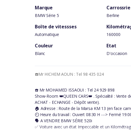
Marque
Carrossrie
BMW Série 5
Berline
Boîte de vitessses
Kilométra
Automatique
160000
Couleur
Etat
Blanc
D'occasion
☎️Mr HICHEM AOUN : Tel 98 435 024
☎️ Mr MOHAMED ISSAOUI : Tel 24 929 898
Show-Room 👑QUEEN CARS👑 . Spécialité : Vente de v
ACHAT - ECHANGE - Dépôt vente).
🏠 Adresse : Route de la Marsa KM 13 (en face carre
⏲ Heure du travail : Ouvert 08:30 H ---> Fermé 19:0
🗣 A VENDRE BMW SÉRIE 520i
✅ Voiture avec un état Impeccable et un Kilométrage