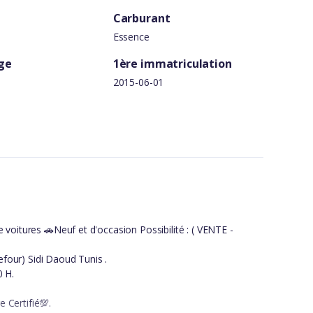
Carburant
Essence
ge
1ère immatriculation
2015-06-01
oitures 🚗Neuf et d'occasion Possibilité : ( VENTE -
four) Sidi Daoud Tunis .
0 H.
 Certifié💯.