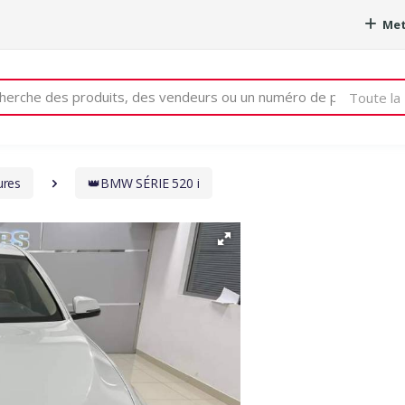
Met
e
Toute la 
ures
👑BMW SÉRIE 520 i