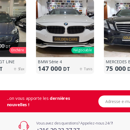
000
DT
Enchère
Négociable
GT LINE
BMW Série 4
MERCEDES B
147 000
75 000
T
DT
Sfax
Tunis
...on vous apporte les
dernières
Adresse e-mail
nouvelles !
Vous avez des questions? Appelez-nous 24/7!