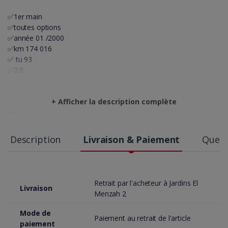
✅1er main
✅toutes options
✅année 01 /2000
✅km 174 016
✅ tu 93
✅2.0
✅8 cv
✅Essence
+ Afficher la description complète
⚡️On accepte l'échange des voitures⚡️
☎️55418503/22418503
showroom🚗 MHIRI AUTO🚗
مرحبا بيكم😍😍
Description
Livraison & Paiement
Quest
📍Résidence Feres lotissement al Yamama Jardin Del Menzah2
Retrait par l'acheteur à Jardins El
Livraison
Menzah 2
Mode de
Paiement au retrait de l'article
paiement