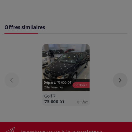
Offres similaires
Départ:
73 000
DT
Enchère
Offre terminée
Golf 7
73 000
DT
Sfax