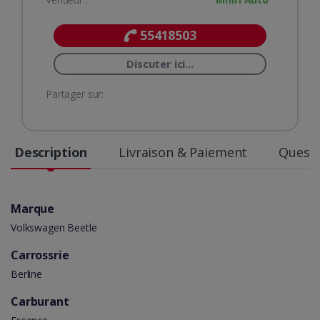
55418503
Discuter ici...
Partager sur:
Description
Livraison & Paiement
Questi
Marque
Volkswagen Beetle
Carrossrie
Berline
Carburant