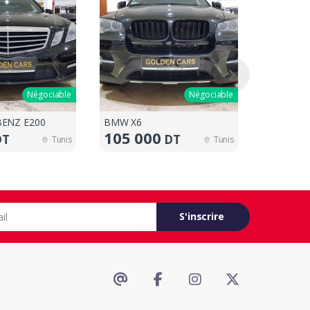
Négociable
Négociable
ENZ E200
BMW X6
PORSCHE
105 000
330 0
DT
DT
Tunis
Tunis
S'inscrire