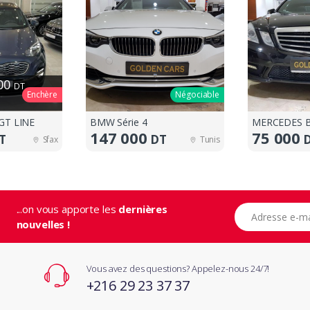
000
DT
Enchère
Négociable
GT LINE
BMW Série 4
MERCEDES B
147 000
75 000
T
DT
Sfax
Tunis
...on vous apporte les
dernières
Adresse e-mail
nouvelles !
Vous avez des questions? Appelez-nous 24/7!
+216 29 23 37 37