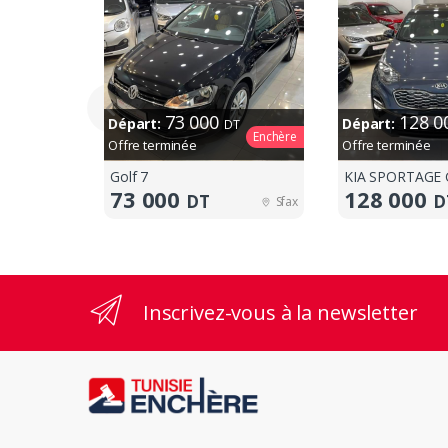
73 000
128 
Départ:
Départ:
DT
Enchère
Offre terminée
Offre terminée
Golf 7
KIA SPORTAGE 
73 000
128 000
DT
D
Sfax
Inscrivez-vous à la newsletter