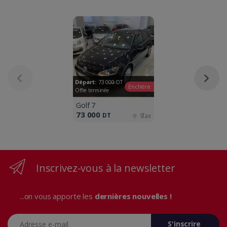
Départ:
73 000
DT
Enchère
Offre terminée
Golf 7
73 000
DT
Sfax
Inscrivez-vous à la newsletter
...on vous apporte les
dernières nouvelles !
Adresse e-mail
S'inscrire