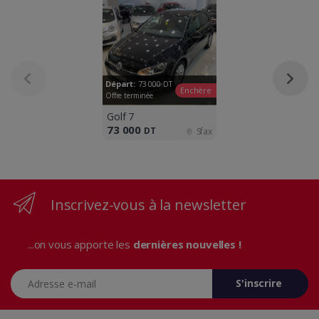
Départ:
73 000
DT
Enchère
Offre terminée
Golf 7
73 000
DT
Sfax
Inscrivez-vous à la newsletter
...on vous apporte les
dernières nouvelles !
Adresse e-mail
S'inscrire