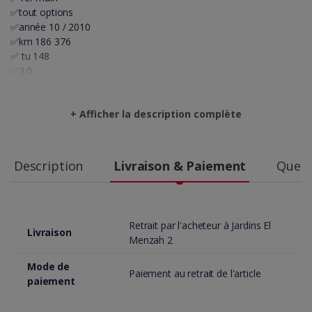
✅tout options
✅année 10 / 2010
✅km 186 376
✅ tu 148
✅3.0
✅13 cv
✅Gazoil
+ Afficher la description complète
⚡On accepte l'échange des voitures⚡
☎️55418503/22418503
showroom🚗 MHIRI AUTO🚗
مرحبا بيكم😍😍
Description
Livraison & Paiement
Quest
📍Résidence Feres lotissement al Yamama Jardin Del Menzah2
Retrait par l'acheteur à Jardins El
Livraison
Menzah 2
Mode de
Paiement au retrait de l'article
paiement