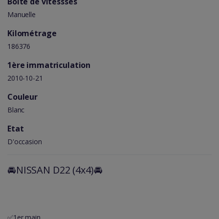
Boîte de vitessses
Manuelle
Kilométrage
186376
1ère immatriculation
2010-10-21
Couleur
Blanc
Etat
D'occasion
🚘NISSAN D22 (4x4)🚘
✅1er main