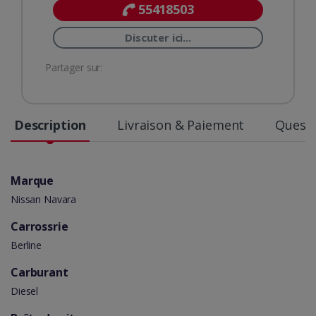
55418503
Discuter ici...
Partager sur:
Description
Livraison & Paiement
Questi
Marque
Nissan Navara
Carrossrie
Berline
Carburant
Diesel