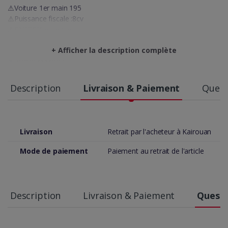
⚠️Voiture 1er main 195
⚠️Puissance fiscale :8cv
⚠️ENERGY: essence
⚠️MOTORISATION: 1.4 L
+ Afficher la description complète
⚠️ Date de mise en circulation : 8/2017
⚠️ Boite: MANUEL
⚠️ Kilométrage: 140.000Km
Description
Livraison & Paiement
Quest
💠OPTION
✅ Bouton start&stop
✅ Radar de recul arrière
✅ Accoudoir avant
Livraison
Retrait par l'acheteur à Kairouan
✅ USB | Bluetooth....
✅ Sièges tissu
Mode de paiement
Paiement au retrait de l'article
✅ Volant Cuir multifonctions
✅ Fermeture centrale
✅ Régulateur et limiteur de vitesse
✅Jantes alluminium 17
Description
Livraison & Paiement
Questi
☎️ 23755419