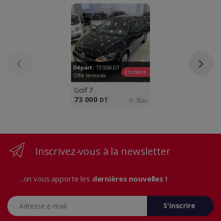
Départ:
73 000
DT
Enchère
Offre terminée
Golf 7
73 000
DT
Sfax
Inscrivez-vous à la newsletter
...on vous apporte les
dernières nouvelles !
Adresse e-mail
S'inscrire