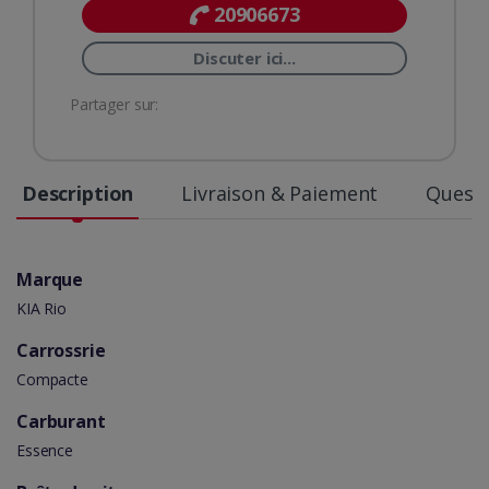
20906673
Discuter ici...
Partager sur:
Description
Livraison & Paiement
Questi
Marque
KIA Rio
Carrossrie
Compacte
Carburant
Essence