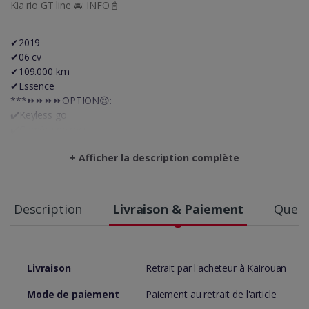
Kia rio GT line 🚘: INFO📓
✔2019
✔06 cv
✔109.000 km
✔Essence
***⏩⏩⏩⏩OPTION😍:
✔️Keyless go
✔️Caméra de recul
✔️Radar de recul
+ Afficher la description complète
✔️Climatronic Bizone
✔️Jantes Aluminium
✔️Rétroviseurs électrique / Rabattable
✔️Régulateur de vitesse
Description
Livraison & Paiement
Quest
✔️Sièges Chauffant
✔️Ecran tactile
✔️Multi_fonctions au volant
✔️Vitre Electrique
Livraison
Retrait par l'acheteur à Kairouan
✔️Feu de brouillard
✔️Vitre teint
Mode de paiement
Paiement au retrait de l'article
✔️Bluetooth