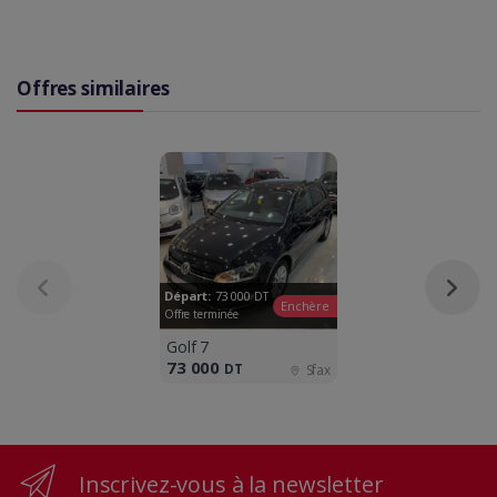
Offres similaires
Départ:
73 000
DT
Enchère
Offre terminée
Golf 7
73 000
DT
Sfax
Inscrivez-vous à la newsletter