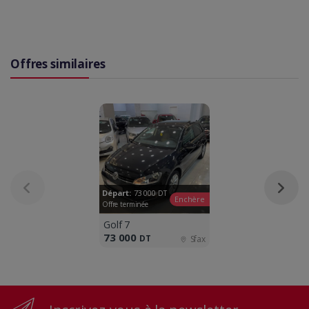
Offres similaires
Départ:
73 000
DT
Enchère
Offre terminée
Golf 7
73 000
DT
Sfax