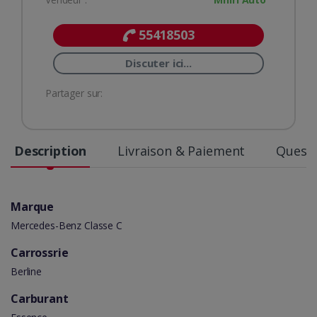
55418503
Discuter ici...
Partager sur:
Description
Livraison & Paiement
Questi
Marque
Mercedes-Benz Classe C
Carrossrie
Berline
Carburant