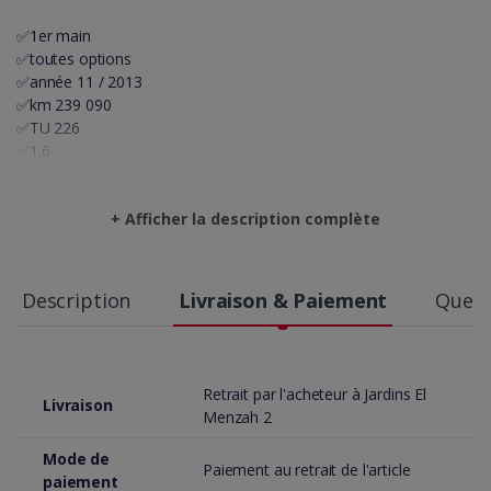
✅1er main
✅toutes options
✅année 11 / 2013
✅km 239 090
✅TU 226
✅1.6
✅9 cv
✅Essence
+ Afficher la description complète
✅boîte auto
⚡️On accepte l'échange des voitures⚡️
☎️55418503/22418503
showroom🚗 MHIRI AUTO🚗
Description
Livraison & Paiement
Quest
مرحبا بيكم😍😍
📍Résidence Feres lotissement al Yamama Jardin Del Menzah2🚘
Retrait par l'acheteur à Jardins El
Livraison
Menzah 2
Mode de
Paiement au retrait de l'article
paiement