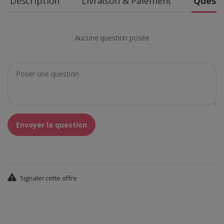
Description
Livraison & Paiement
Questi
Aucune question posée
Envoyer la question
Signaler cette offre