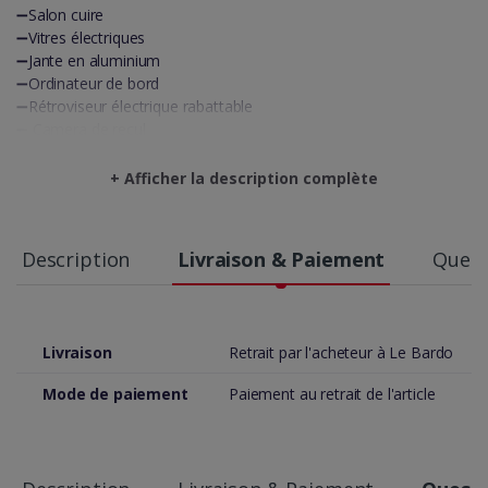
➖️Salon cuire
➖Vitres électriques
➖Jante en aluminium
➖Ordinateur de bord
➖Rétroviseur électrique rabattable
➖ Camera de recul
➖Anti brouillard
➖Feu led
+ Afficher la description complète
Description
Livraison & Paiement
Quest
Livraison
Retrait par l'acheteur à Le Bardo
Mode de paiement
Paiement au retrait de l'article