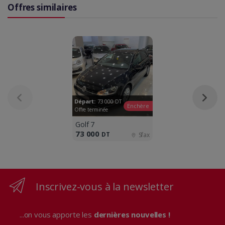
Offres similaires
Départ:
73 000
DT
Enchère
Offre terminée
Golf 7
73 000
DT
Sfax
Inscrivez-vous à la newsletter
...on vous apporte les
dernières nouvelles !