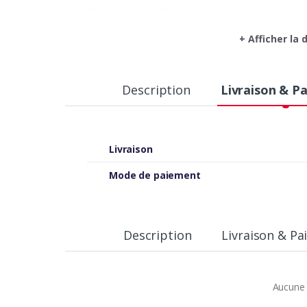
✅️ feux de jours à led
✅ usb / Bluetooth
+ Afficher la
✅ antibrouillard
✅ jantes alu 16p
✅ park pilote
✅ capteurs av/ar
Description
Livraison & P
✅ Volant et levier de vitesse en cuir
✅ Ordinateur de Bord
✅️ Climatronic bi-zone
✅️ régulateur et limitateur de vitesse
Livraison
✅ Commande au volant
✅ rétroviseur électrique et rabattable
Mode de paiement
☎️ 23755419
Description
Livraison & P
Aucune 