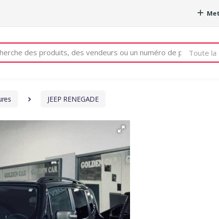
Met
e
Toute la 
ures
JEEP RENEGADE