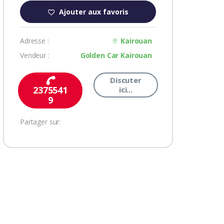
Ajouter aux favoris
Adresse :
Kairouan
Vendeur :
Golden Car Kairouan
Discuter
2375541
ici...
9
Partager sur: