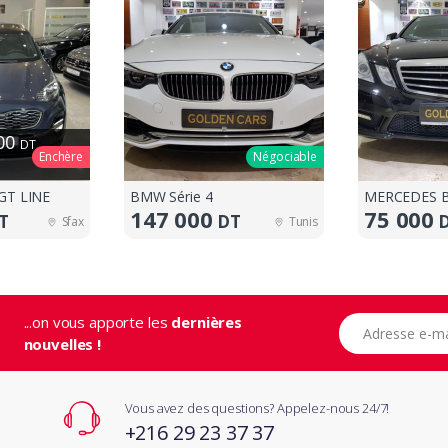
000
DT
Enchère
Négociable
GT LINE
BMW Série 4
MERCEDES B
147 000
75 000
T
DT
Sfax
Tunis
...on vous apporte les
dernières
Adresse e-mail
nouvelles !
Vous avez des questions? Appelez-nous 24/7!
+216 29 23 37 37