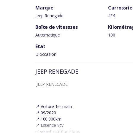
Marque
Carrossrie
Jeep Renegade
4*4
Boîte de vitessses
Kilométra
Automatique
100
Etat
D'occasion
JEEP RENEGADE
JEEP RENEGADE
📍 Voiture 1er main
📍 09/2020
📍 100.000km
📍 Essence 8cv
✅ volant multifonctions