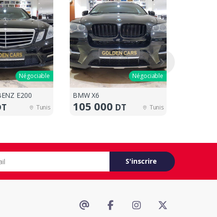
Négociable
Négociable
ENZ E200
BMW X6
PORSCHE
105 000
330 0
DT
DT
Tunis
Tunis
S'inscrire