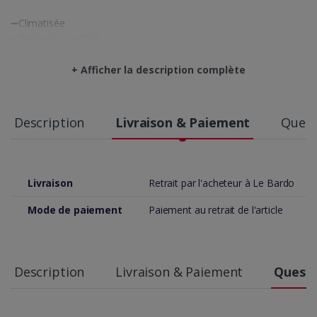
➖Climatisée
➖Fermeture central
➖AUX /USB
➖Vitres électriques
+ Afficher la description complète
➖Anti brouillard
☎ 29.999.946/26.480.480/98.413.461
Description
Livraison & Paiement
Quest
🏰Showroom PREMIUM CARS PLUS BARDO ROUTE X EN FACE
DU KIOSQUE SHELL
📷NOTRE LOCALISATION SUR GOOGLE MAPS
Livraison
Retrait par l'acheteur à Le Bardo
https://maps.app.goo.gl/Joq8Jw1qvss3oht89
Mode de paiement
Paiement au retrait de l'article
Description
Livraison & Paiement
Questi