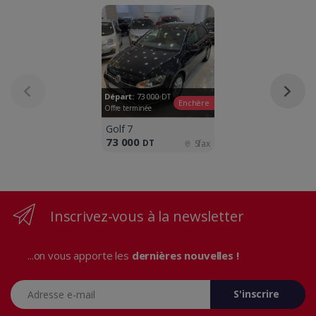
Départ:
73 000
DT
Enchère
Offre terminée
Golf 7
73 000
DT
Sfax
Inscrivez-vous à la newsletter
...on vous apporte les
dernières nouvelles !
Adresse e-mail
S'inscrire