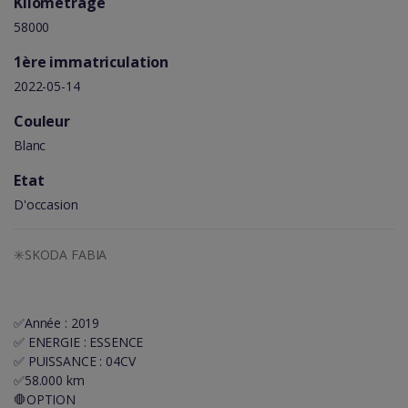
Kilométrage
58000
1ère immatriculation
2022-05-14
Couleur
Blanc
Etat
D'occasion
✳️SKODA FABIA
✅Année ️: 2019
✅️ ENERGIE : ESSENCE
✅️ PUISSANCE : 04CV
✅️58.000 km
🛑OPTION