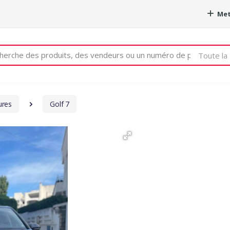
Met
e
Toute la 
ures
Golf 7