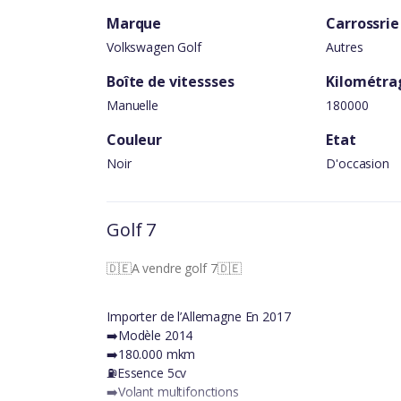
Marque
Carrossrie
Volkswagen Golf
Autres
Boîte de vitessses
Kilométra
Manuelle
180000
Couleur
Etat
Noir
D'occasion
Golf 7
🇩🇪A vendre golf 7🇩🇪
Importer de l’Allemagne En 2017
➡️Modèle 2014
➡️180.000 mkm
⛽️Essence 5cv
➡️Volant multifonctions