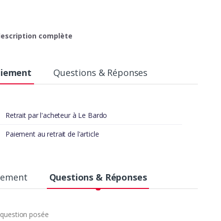
 description complète
aiement
Questions & Réponses
nflats pour une meilleure adhérence.
Retrait par l'acheteur à Le Bardo
 la chaîne, de la courroie et du tendeur neufs pour
 à rouler sans frais à prévoir.
Paiement au retrait de l'article
aiement
Questions & Réponses
question posée