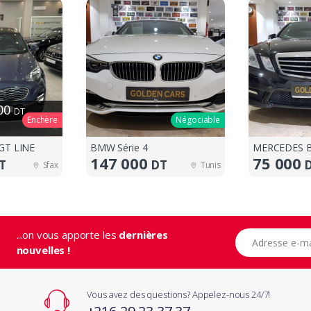
000
DT
Enchère
Négociable
GT LINE
BMW Série 4
MERCEDES B
147 000
75 000
T
DT
Sfax
Tunis
...on vous apporte les
dernières
Adresse e-mail
nouvelles !
Vous avez des questions? Appelez-nous 24/7!