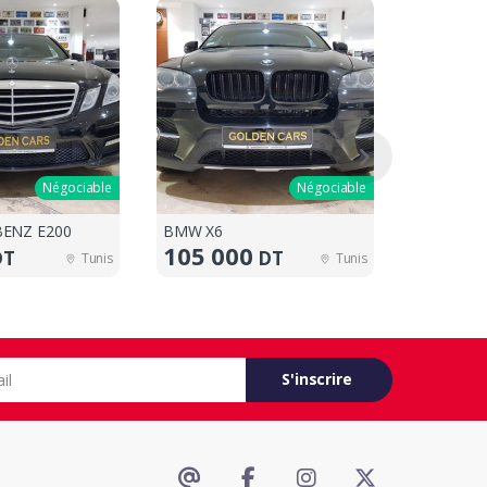
Négociable
Négociable
ENZ E200
BMW X6
PORSCHE
105 000
330 0
DT
DT
Tunis
Tunis
S'inscrire