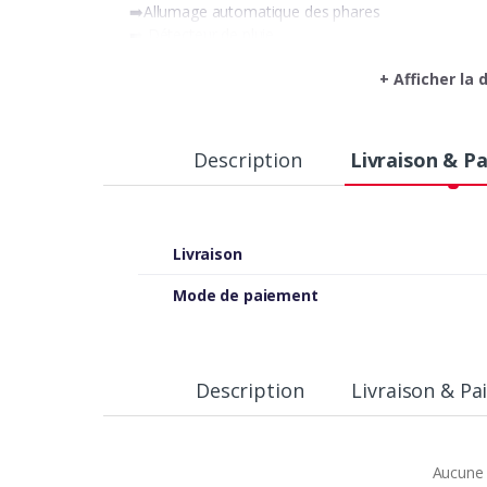
➡️Allumage automatique des phares
➡️ Détecteur de pluie
➡️Park assiste
+ Afficher la
➡️Climatisation automatique
➡️Radars de recul av/ arr
➡️Teintées d’origine
➡️Feu arrière Led
Description
Livraison & P
➡️Jantes r16
➡️Écran tactile androïde
➡️Rétroviseur électrique
🛑 Elle est équipée de 4 pneus rechapés neufs et re
Livraison
➡️Vidange complète effectuée, avec remplacement de
assurer un moteur fiable et performant. Véhicule prêt
Mode de paiement
⛔️Pour plus d’informations contactez
☎️ 22.050.604
Description
Livraison & P
Aucune 