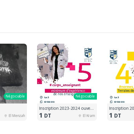
Négociable
Négociable
Inscription 2023-2024 ouvertes !!
1
1
DT
DT
El Menzah
El Kram