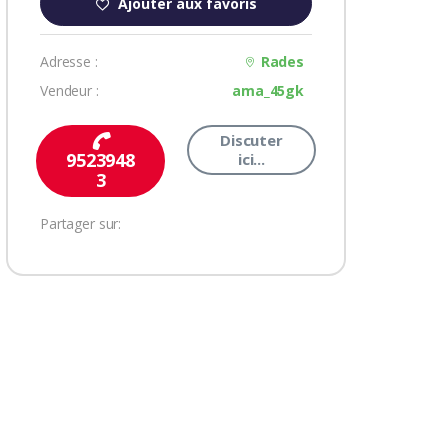
Ajouter aux favoris
Adresse :
Rades
Vendeur :
ama_45gk
Discuter
9523948
ici...
3
Partager sur: