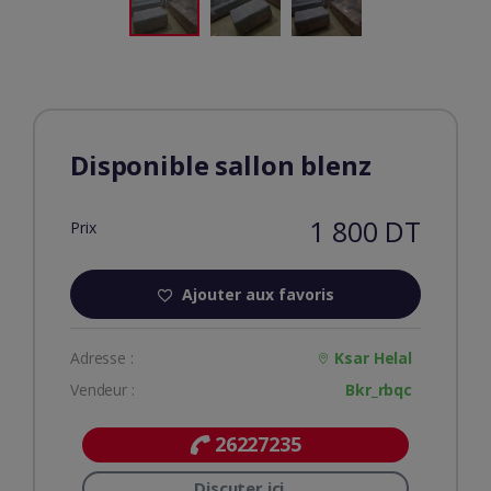
Disponible sallon blenz
1 800 DT
Prix
Ajouter aux favoris
Adresse :
Ksar Helal
Vendeur :
Bkr_rbqc
26227235
Discuter ici...