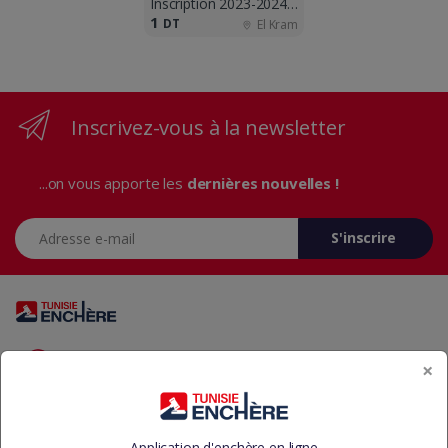
Inscription 2023-2024 ouvertes !!
1
DT
El Kram
Inscrivez-vous à la newsletter
...on vous apporte les
dernières nouvelles !
Adresse e-mail
S'inscrire
Vous avez des questions? Appelez-nous 24/7!
×
+216 29 23 37 37
Application d'enchère en ligne