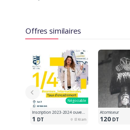
Offres similaires
Négociable
Inscription 2023-2024 ouvertes !!
Atomiseur
1
120
DT
DT
El Kram