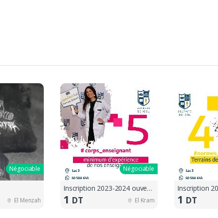
Négociable
Négociable
Inscription 2023-2024 ouvertes !!
1
1
DT
DT
El Menzah
El Kram