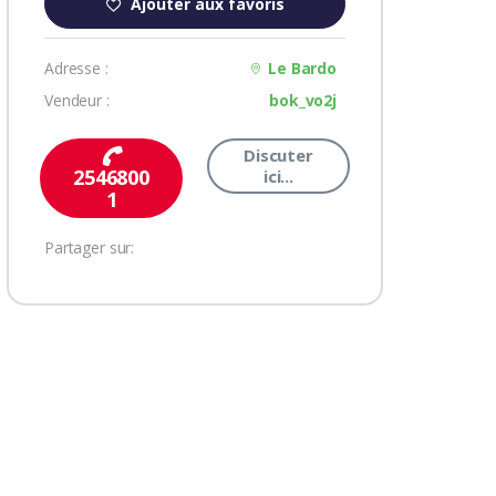
Ajouter aux favoris
Adresse :
Le Bardo
Vendeur :
bok_vo2j
Discuter
2546800
ici...
1
Partager sur: