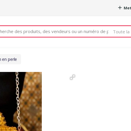
Met
e
Toute la 
n en perle