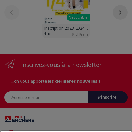
Négociable
Inscription 2023-2024 ouvertes !!
1
DT
El Kram
Inscrivez-vous à la newsletter
...on vous apporte les
dernières nouvelles !
Adresse e-mail
S'inscrire
Vous avez des questions? Appelez-nous 24/7!