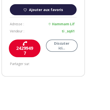
Ajouter aux favoris
Adresse :
Hammam Lif
Vendeur :
ti _sq61
Discuter
2429949
ici...
7
Partager sur: