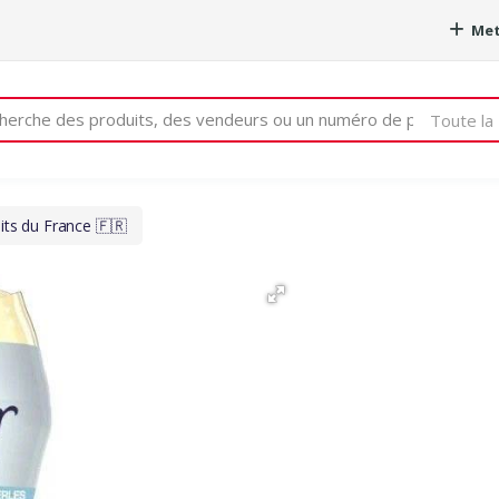
Met
e
Toute la 
its du France 🇫🇷