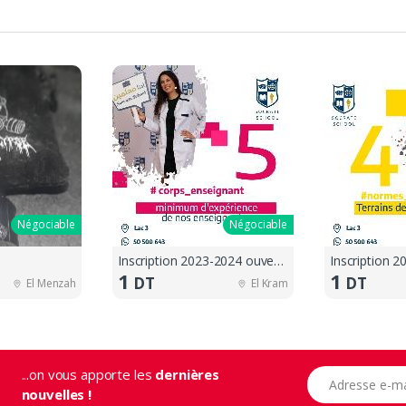
Négociable
Négociable
Inscription 2023-2024 ouvertes !!
1
1
DT
DT
El Menzah
El Kram
...on vous apporte les
dernières
Adresse e-mail
nouvelles !