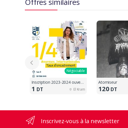
Offres similaires
Négociable
Inscription 2023-2024 ouvertes !!
Atomiseur
1
120
DT
DT
El Kram
Inscrivez-vous à la newsletter