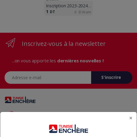
Inscription 2023-2024 ouvertes !!
1
DT
El Kram
Inscrivez-vous à la newsletter
...on vous apporte les
dernières nouvelles !
Adresse e-mail
S'inscrire
Vous avez des questions? Appelez-nous 24/7!
×
+216 29 23 37 37