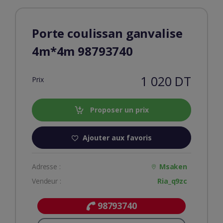
Porte coulissan ganvalise
4m*4m 98793740
1 020 DT
Prix
Proposer un prix
Ajouter aux favoris
Adresse :
Msaken
Vendeur :
Ria_q9zc
98793740