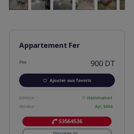
Appartement Fer
900 DT
Prix
Ajouter aux favoris
Adresse :
Hammamet
Vendeur :
Ayi_5694
53564536
Discuter ici...