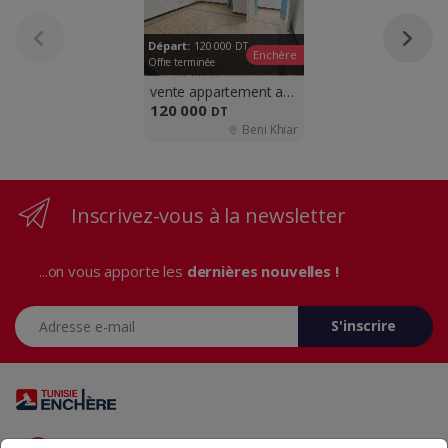
Départ:
120 000
DT
Enchère
Offre terminée
vente appartement a beni khiar
120 000
DT
Beni Khiar
Inscrivez-vous à la newsletter
...on vous apporte les
dernières nouvelles !
Adresse e-mail
S'inscrire
Vous avez des questions? Appelez-nous 24/7!