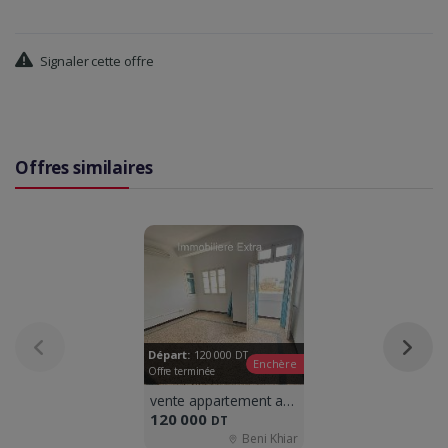
Signaler cette offre
Offres similaires
Départ:
120 000
DT
Enchère
Offre terminée
vente appartement a beni khiar
120 000
DT
Beni Khiar