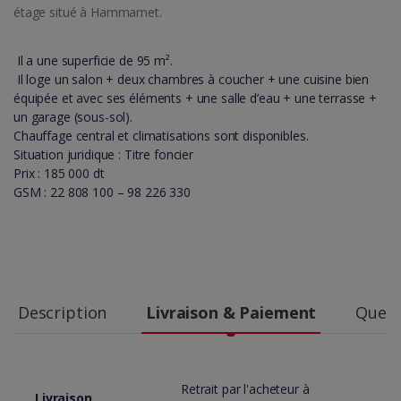
étage situé à Hammamet.
Il a une superficie de 95 m².
Il loge un salon + deux chambres à coucher + une cuisine bien
équipée et avec ses éléments + une salle d’eau + une terrasse +
un garage (sous-sol).
Chauffage central et climatisations sont disponibles.
Situation juridique : Titre foncier
Prix : 185 000 dt
GSM : 22 808 100 – 98 226 330
Description
Livraison & Paiement
Quest
Retrait par l'acheteur à
Livraison