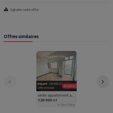
Signaler cette offre
Offres similaires
Départ:
120 000
DT
Enchère
Offre terminée
vente appartement a beni khiar
120 000
DT
Beni Khiar