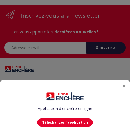
Inscrivez-vous à la newsletter
...on vous apporte les
dernières nouvelles !
Adresse e-mail
S'inscrire
Vous avez des questions? Appelez-nous 24/7!
×
+216 29 23 37 37
Application d'enchère en ligne
Télècharger l'application
©
Tunisie Enchère
-
Aide
CGU