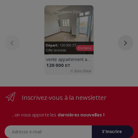
Départ:
120 000
DT
Enchère
Offre terminée
vente appartement a beni khiar
120 000
DT
Beni Khiar
Inscrivez-vous à la newsletter
...on vous apporte les
dernières nouvelles !
Adresse e-mail
S'inscrire