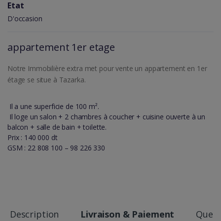
Etat
D'occasion
appartement 1er etage
Notre Immobilière extra met pour vente un appartement en 1er
étage se situe à Tazarka.
Il a une superficie de 100 m².
Il loge un salon + 2 chambres à coucher + cuisine ouverte à un
balcon + salle de bain + toilette.
Prix : 140 000 dt
GSM : 22 808 100 – 98 226 330
Description
Livraison & Paiement
Quest