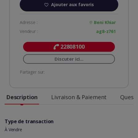
Ajouter aux favoris
Adresse :
Beni Khiar
Vendeur :
ag8-z761
22808100
Discuter ici...
Partager sur:
Description
Livraison & Paiement
Questi
Type de transaction
À Vendre