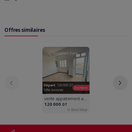
Offres similaires
Départ:
120 000
DT
Enchère
Offre terminée
vente appartement a beni khiar
120 000
DT
Beni Khiar