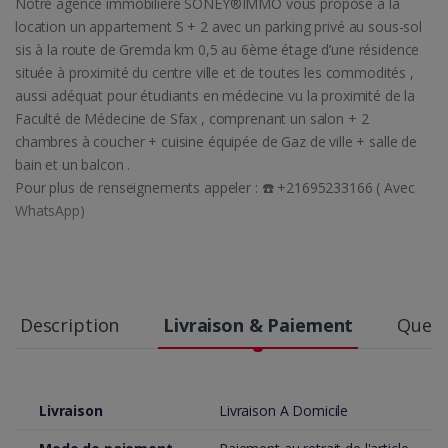
Notre agence immobilière SONEY®IMMO vous propose à la
location un appartement S + 2 avec un parking privé au sous-sol
sis à la route de Gremda km 0,5 au 6ème étage d’une résidence
située à proximité du centre ville et de toutes les commodités ,
aussi adéquat pour étudiants en médecine vu la proximité de la
Faculté de Médecine de Sfax , comprenant un salon + 2
chambres à coucher + cuisine équipée de Gaz de ville + salle de
bain et un balcon .
Pour plus de renseignements appeler : ☎️ +21695233166 ( Avec
WhatsApp)
Description
Livraison & Paiement
Quest
Livraison
Livraison A Domicile