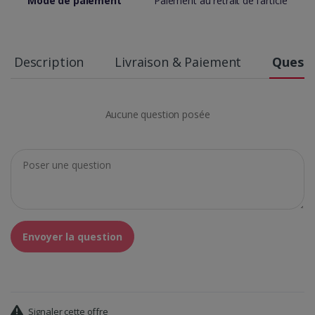
Mode de paiement
Paiement au retrait de l'article
Description
Livraison & Paiement
Questi
Aucune question posée
Envoyer la question
Signaler cette offre