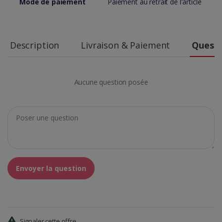
Mode de paiement
Paiement au retrait de l'article
Description
Livraison & Paiement
Questi
Aucune question posée
Envoyer la question
Signaler cette offre