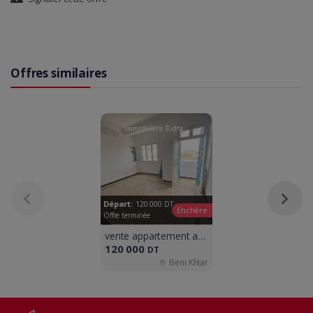
Offres similaires
Départ:
120 000
DT
Enchère
Offre terminée
vente appartement a beni khiar
120 000
DT
Beni Khiar