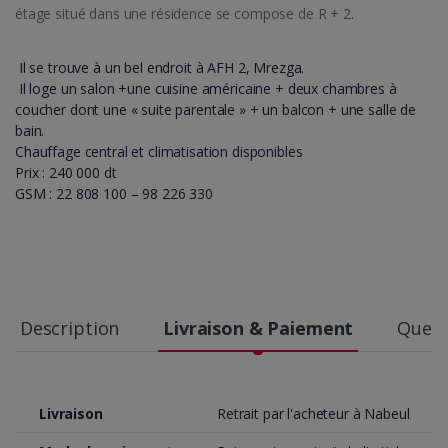
étage situé dans une résidence se compose de R + 2.
Il se trouve à un bel endroit à AFH 2, Mrezga.
Il loge un salon +une cuisine américaine + deux chambres à
coucher dont une « suite parentale » + un balcon + une salle de
bain.
Chauffage central et climatisation disponibles
Prix : 240 000 dt
GSM : 22 808 100 – 98 226 330
Description
Livraison & Paiement
Quest
Livraison
Retrait par l'acheteur à Nabeul