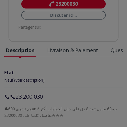
23200030
Discuter ici...
Partager sur:
Description
Livraison & Paiement
Questi
Etat
Neuf (Voir description)
📞📞23.200.030
🔔تنجم تشري 600m² ب-60 مليون تبعد 8 دق على جنان الحمامات أكثر
تفاصيل كلمنا على 23200030🔥🔥🔥