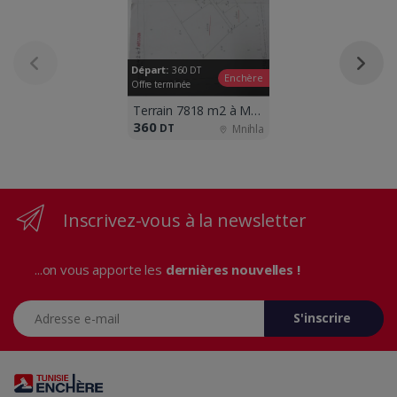
Départ:
360
DT
Enchère
Offre terminée
Terrain 7818 m2 à Mnihla
360
DT
Mnihla
Inscrivez-vous à la newsletter
...on vous apporte les
dernières nouvelles !
Adresse e-mail
S'inscrire