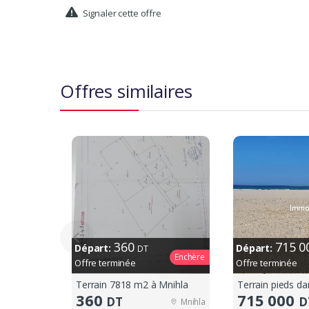
Signaler cette offre
Offres similaires
360
715 
Départ:
Départ:
DT
Enchère
Offre terminée
Offre terminée
Terrain 7818 m2 à Mnihla
360
715 000
DT
D
Mnihla