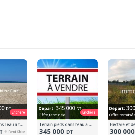
000
345 000
30
Départ:
Départ:
DT
DT
Enchère
Enchère
Offre terminée
Offre terminé
Terrain pieds dans l'eau a tazarka
Terrain pieds dans l'eau a menzel temime
Hectare et d
345 000
300 00
T
DT
Beni Khiar