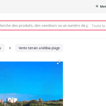
Met
e
Toute la 
s
Vente terrain a kélibia plage