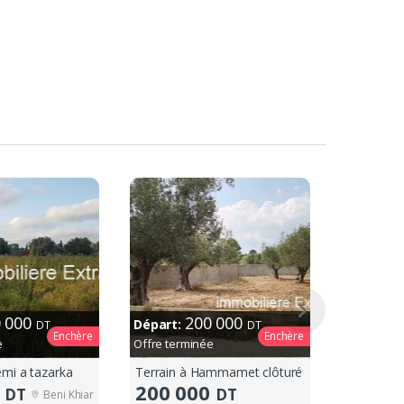
0 000
200 000
Départ:
DT
DT
Enchère
Enchère
e
Offre terminée
emi a tazarka
Terrain à Hammamet clôturé
Terrain K
0
200 000
165
DT
DT
D
Beni Khiar