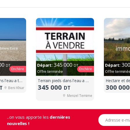
000
345 000
30
Départ:
Départ:
DT
DT
Enchère
Enchère
Offre terminée
Offre terminé
Terrain pieds dans l'eau a tazarka
Terrain pieds dans l'eau a menzel temime
Hectare et d
345 000
300 00
T
DT
Beni Khiar
Menzel Temime
...on vous apporte les
dernières
Adresse e-mail
nouvelles !