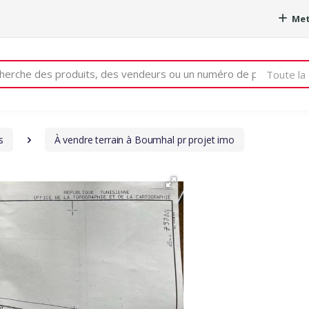
Met
e
Toute la 
s
À vendre terrain à Boumhal pr projet imo