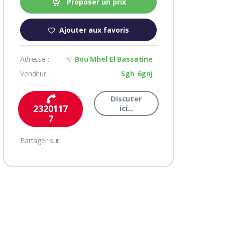
Proposer un prix
Ajouter aux favoris
Adresse :
Bou Mhel El Bassatine
Vendeur :
Sgh_6gnj
Discuter
2320117
ici...
7
Partager sur: