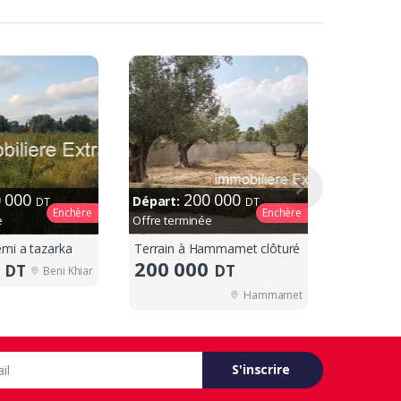
0 000
200 000
Départ:
DT
DT
Enchère
Enchère
e
Offre terminée
emi a tazarka
Terrain à Hammamet clôturé
Terrain K
0
200 000
165
DT
DT
D
Beni Khiar
Hammamet
S'inscrire