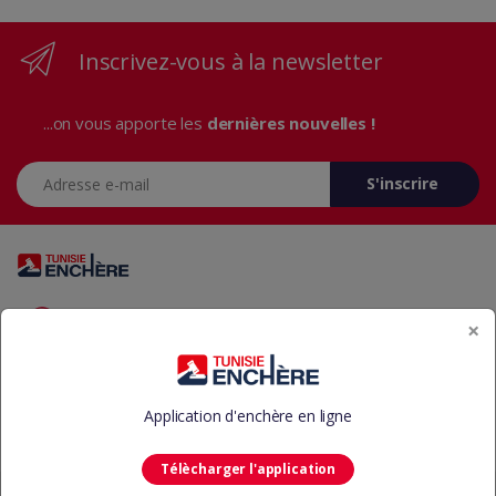
Inscrivez-vous à la newsletter
...on vous apporte les
dernières nouvelles !
Adresse e-mail
S'inscrire
Vous avez des questions? Appelez-nous 24/7!
×
+216 29 23 37 37
Application d'enchère en ligne
Télècharger l'application
©
Tunisie Enchère
-
Aide
CGU