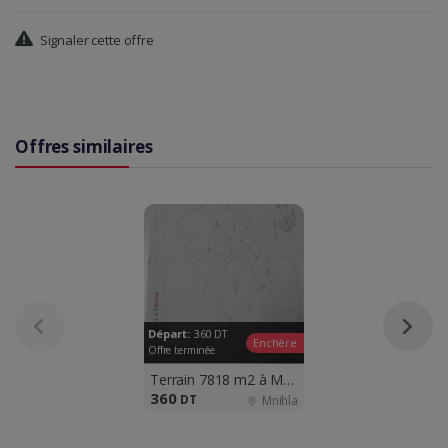
Signaler cette offre
Offres similaires
Départ:
360
DT
Enchère
Offre terminée
Terrain 7818 m2 à Mnihla
360
DT
Mnihla