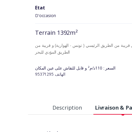
Etat
D'occasion
Terrain 1392m²
لسة من ولاية نابل قريبة من الطريق الرئيسي ( تونس - الهوارية) و قريبة من
الطريق المؤدي للبحر
السعر : 110د/م² و قابل للنقاش على عين المكان
الهاتف 95371295
Description
Livraison & P