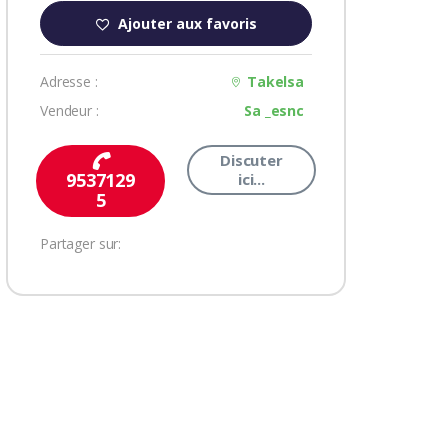
Ajouter aux favoris
Adresse :
Takelsa
Vendeur :
Sa _esnc
Discuter
9537129
ici...
5
Partager sur: