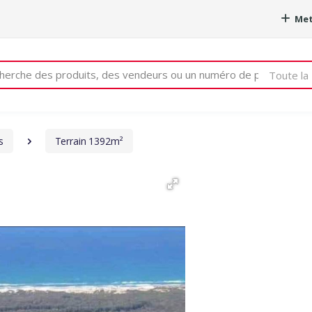
Met
e
Toute la 
s
Terrain 1392m²