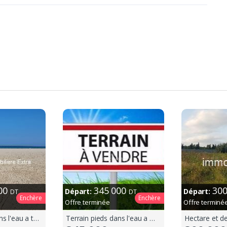
000
345 000
30
Départ:
Départ:
DT
DT
Enchère
Enchère
Offre terminée
Offre terminé
Terrain pieds dans l'eau a tazarka
Terrain pieds dans l'eau a menzel temime
Hectare et d