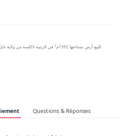
للبيع أرض مساحتها 1392م² في الرتيبة تاك
aiement
Questions & Réponses