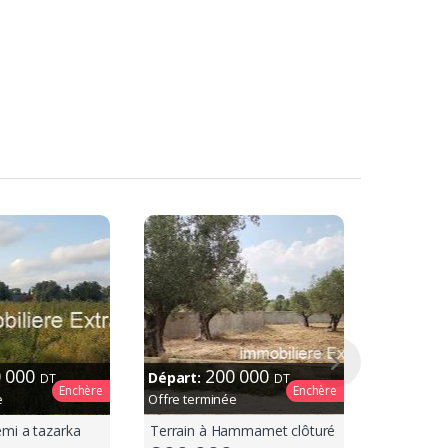
0 000
200 000
Départ:
DT
DT
Enchère
Enchère
e
Offre terminée
emi a tazarka
Terrain à Hammamet clôturé
Terrain K