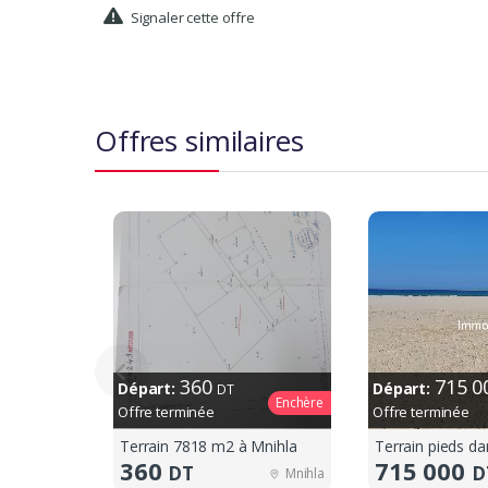
Signaler cette offre
Offres similaires
360
715 
Départ:
Départ:
DT
Enchère
Offre terminée
Offre terminée
Terrain 7818 m2 à Mnihla
360
715 000
DT
D
Mnihla