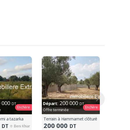
0 000
200 000
Départ:
DT
DT
Enchère
Enchère
e
Offre terminée
emi a tazarka
Terrain à Hammamet clôturé
Terrain K
0
200 000
165
DT
DT
D
Beni Khiar