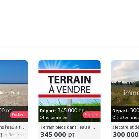
000
345 000
30
Départ:
Départ:
DT
DT
Enchère
Enchère
Offre terminée
Offre terminé
Terrain pieds dans l'eau a tazarka
Terrain pieds dans l'eau a menzel temime
Hectare et d
345 000
300 00
T
DT
Beni Khiar