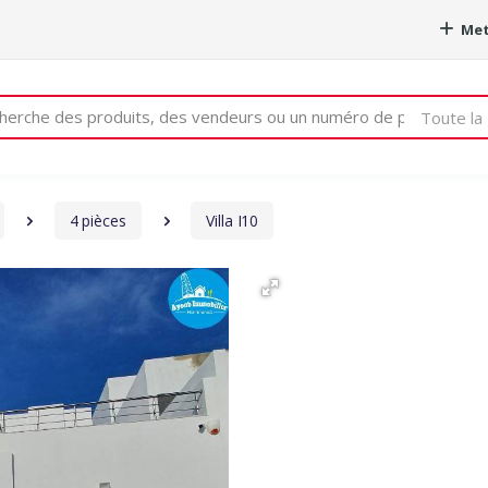
Met
e
Toute la 
4 pièces
Villa I10