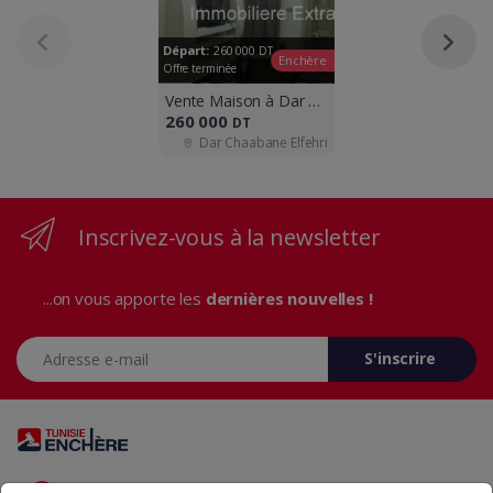
Départ:
260 000
DT
Enchère
Offre terminée
Vente Maison à Dar Chaâbane el fehri
260 000
DT
Dar Chaabane Elfehri
Inscrivez-vous à la newsletter
...on vous apporte les
dernières nouvelles !
Adresse e-mail
S'inscrire
Vous avez des questions? Appelez-nous 24/7!