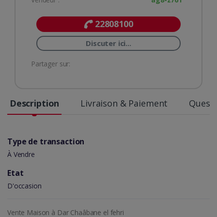
22808100
Discuter ici...
Partager sur:
Description
Livraison & Paiement
Questi
Type de transaction
À Vendre
Etat
D'occasion
Vente Maison à Dar Chaâbane el fehri