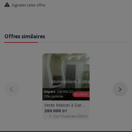
Signaler cette offre
Offres similaires
Départ:
260 000
DT
Enchère
Offre terminée
Vente Maison à Dar Chaâbane el fehri
260 000
DT
Dar Chaabane Elfehri