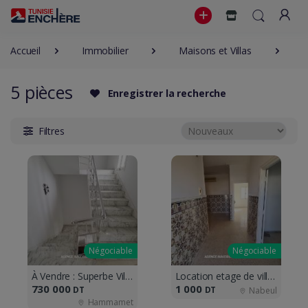
Accueil
Immobilier
Maisons et Villas
5
5 pièces
Enregistrer la recherche
Filtres
Négociable
Négociable
À Vendre : Superbe Villa à Hammamet,
Location etage de villa à Nabeul
730 000
1 000
DT
DT
Nabeul
Hammamet