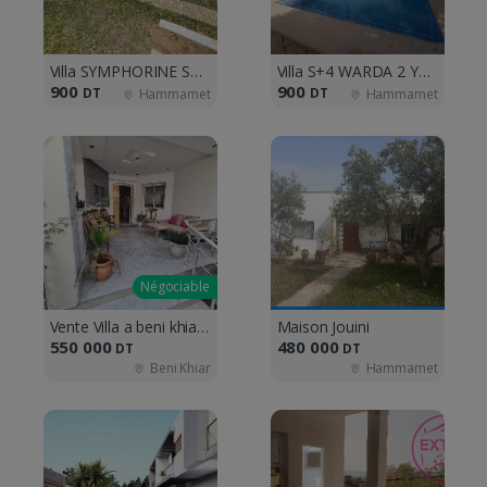
Villa SYMPHORINE S+4 Yasmine Hammamet :
Villa S+4 WARDA 2 Yasmine Hammamet :
900
900
DT
DT
Hammamet
Hammamet
Négociable
Vente Villa a beni khiar plage
Maison Jouini
550 000
480 000
DT
DT
Beni Khiar
Hammamet