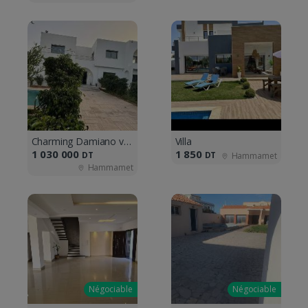
Charming Damiano villa S+5
Villa
1 030 000
1 850
DT
DT
Hammamet
Hammamet
Négociable
Négociable