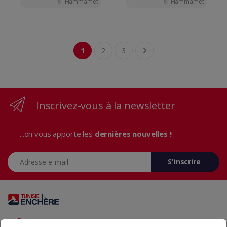
Hammamet
Hammamet
1
2
3
Inscrivez-vous à la newsletter
...on vous apporte les
dernières nouvelles !
Adresse e-mail
S'inscrire
Vous avez des questions? Appelez-nous 24/7!