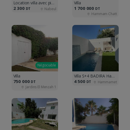
Location villa avec piscine a afh 2
Villa
2 300
1 700 000
DT
DT
Nabeul
Hammam Chatt
Négociable
Villa
Villa S+4 BADIRA Hammamet :
750 000
4 500
DT
DT
Hammamet
Jardins El Menzah 1