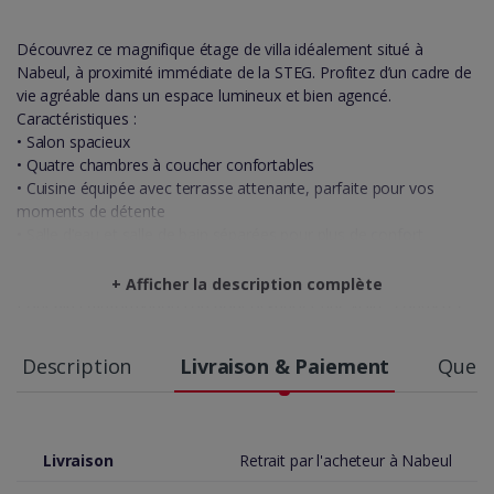
Découvrez ce magnifique étage de villa idéalement situé à
Nabeul, à proximité immédiate de la STEG. Profitez d’un cadre de
vie agréable dans un espace lumineux et bien agencé.
Caractéristiques :
• Salon spacieux
• Quatre chambres à coucher confortables
• Cuisine équipée avec terrasse attenante, parfaite pour vos
moments de détente
• Salle d’eau et salle de bain séparées pour plus de confort
• Climatisation installée pour un confort optimal toute l’année
Prix attractif : 1000 DT
+ Afficher la description complète
Pour plus d’informations ou pour organiser une visite, contactez-
nous au : 22 808 100
Ne manquez pas cette opportunité d’habiter dans un cadre calme
Description
Livraison & Paiement
Quest
et pratique à Nabeul !
Livraison
Retrait par l'acheteur à Nabeul