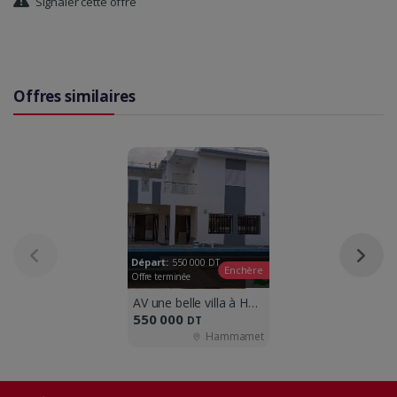
Signaler cette offre
Offres similaires
Départ:
550 000
DT
Enchère
Offre terminée
AV une belle villa à Hammamet sud m
550 000
DT
Hammamet