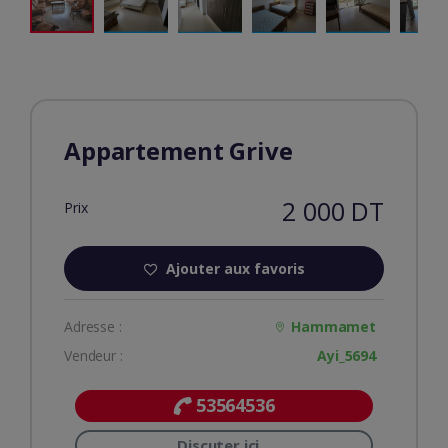
Appartement Grive
2 000 DT
Prix
Ajouter aux favoris
Adresse :
Hammamet
Vendeur :
Ayi_5694
53564536
Discuter ici...