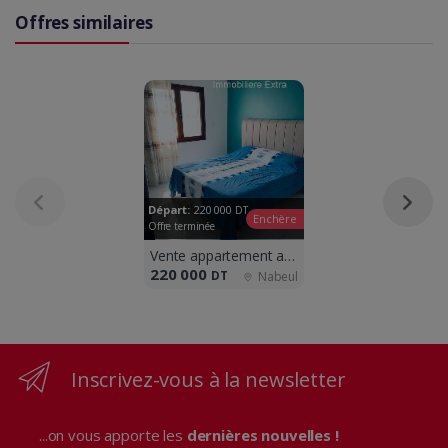
Offres similaires
Départ:
220 000
DT
Enchère
Offre terminée
Vente appartement a AFh 1 nabeul
220 000
DT
Nabeul
Inscrivez-vous à la newsletter
...on vous apporte les
dernières nouvelles !