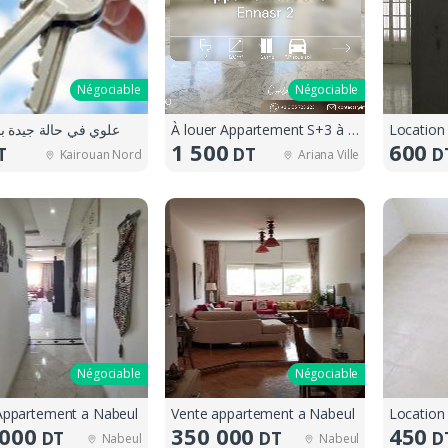
Négociable
Négociable
علوي في حالة جيدة با
À louer Appartement S+3 à Ennaser 2
1 500
600
T
DT
D
Kairouan Nord
Ariana Ville
Négociable
Négociable
Appartement a Nabeul
Vente appartement a Nabeul
 000
350 000
450
DT
DT
D
Nabeul
Nabeul