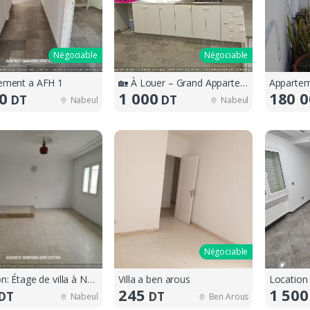
Négociable
Négociable
ement a AFH 1
🏡 À Louer – Grand Appartement à AFH 1,
0
1 000
180 
DT
DT
Nabeul
Nabeul
Négociable
Location: Étage de villa à Nabeul
Villa a ben arous
245
1 500
DT
DT
Nabeul
Ben Arous