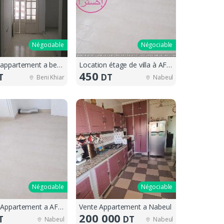
Négociable
Négociable
Location appartement a beni khiar
Location étage de villa à AFH 2
450
T
DT
Beni Khiar
Nabeul
Négociable
Négociable
Location Appartement a AFH 2
Vente Appartement a Nabeul
200 000
T
DT
Nabeul
Nabeul