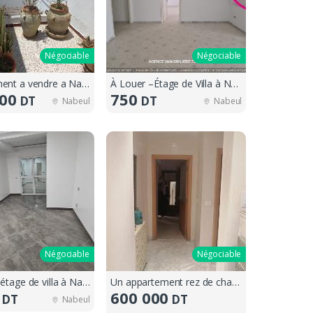
Négociable
Négociable
Appartement a vendre a Nabeul
À Louer –Étage de Villa à Nabeul
000
750
DT
DT
Nabeul
Nabeul
Négociable
Négociable
Location étage de villa à Nabeul
Un appartement rez de chaussée
600 000
DT
DT
Nabeul