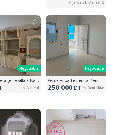
Jardins El Menzah 2
Négociable
Négociable
Location étage de villa à Nabeul
Vente Appartement a Béni khiar plage
250 000
T
DT
Nabeul
Beni Khiar