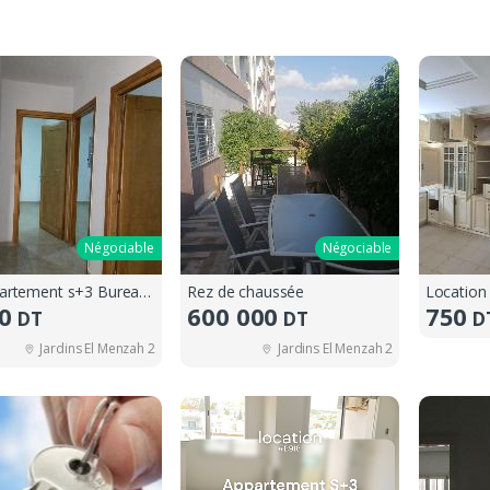
Négociable
Négociable
Un appartement s+3 Bureautique
Rez de chaussée
0
600 000
750
DT
DT
D
Jardins El Menzah 2
Jardins El Menzah 2