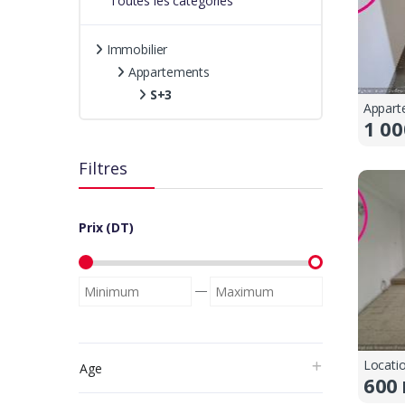
Toutes les catégories
Immobilier
Appartements
S+3
Appart
1 00
Filtres
Prix (DT)
—
Age
600