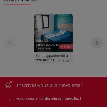
Départ:
220 000
DT
Enchère
Offre terminée
Vente appartement a AFh 1 nabeul
220 000
DT
Nabeul
Inscrivez-vous à la newsletter
...on vous apporte les
dernières nouvelles !