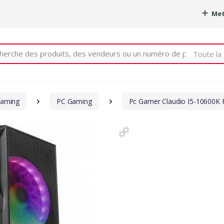
Met
e
Toute la 
aming
PC Gaming
Pc Gamer Claudio I5-10600K