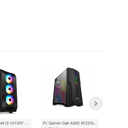
Pc Gamer Devil I3-10105F GTX 1050TI 4G
Pc Gamer Gan AMD RYZEN 5 1600 AF RX550