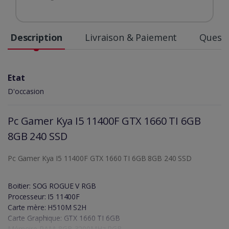
Description
Livraison & Paiement
Questi
Etat
D'occasion
Pc Gamer Kya I5 11400F GTX 1660 TI 6GB
8GB 240 SSD
Pc Gamer Kya I5 11400F GTX 1660 TI 6GB 8GB 240 SSD
Boitier: SOG ROGUE V RGB
Processeur: I5 11400F
Carte mère: H510M S2H
Carte Graphique: GTX 1660 TI 6GB
Mémoire RAM: 8GB 3200MHz RGB