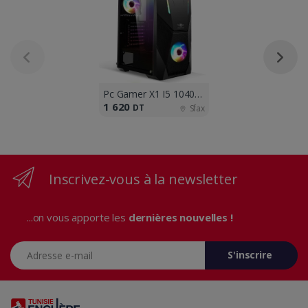
Pc Gamer X1 I5 10400F GT 1030 2G 8G
1 620
DT
Sfax
Inscrivez-vous à la newsletter
...on vous apporte les
dernières nouvelles !
Adresse e-mail
S'inscrire