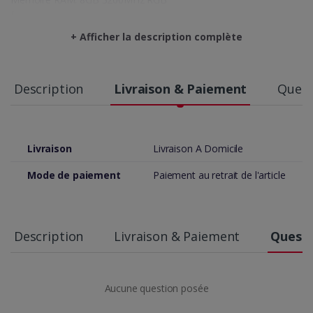
Disque Dur: SSD 240GB
Alimentation: 550w 80+
+ Afficher la description complète
Montage: gratuit
——————————————————————–
Option
Description
Livraison & Paiement
Quest
Ajout Mémoire: XLR8 DDR4 3200MHz 8GB :160Dt
Ajout HDD: 1 Tera : 160dt
Livraison
Livraison A Domicile
Mode de paiement
Paiement au retrait de l'article
Description
Livraison & Paiement
Questi
Aucune question posée