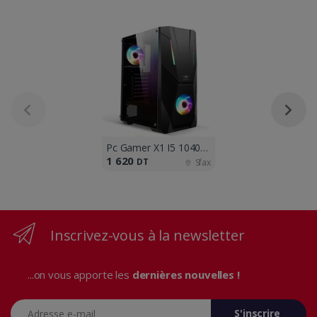
Pc Gamer X1 I5 10400F GT 1030 2G 8G
1 620
DT
Sfax
Inscrivez-vous à la newsletter
...on vous apporte les
dernières nouvelles !
Adresse e-mail
S'inscrire