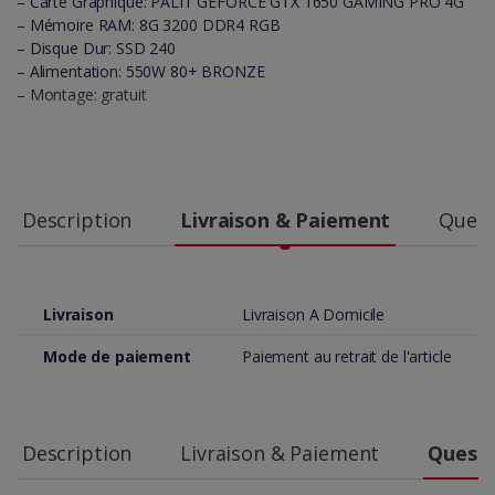
– Carte Graphique: PALIT GEFORCE GTX 1650 GAMING PRO 4G
– Mémoire RAM: 8G 3200 DDR4 RGB
– Disque Dur: SSD 240
– Alimentation: 550W 80+ BRONZE
– Montage: gratuit
Description
Livraison & Paiement
Quest
Livraison
Livraison A Domicile
Mode de paiement
Paiement au retrait de l'article
Description
Livraison & Paiement
Questi