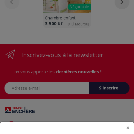
Négociable
Chambre enfant
3 500
DT
El Mourouj
Inscrivez-vous à la newsletter
...on vous apporte les
dernières nouvelles !
Adresse e-mail
S'inscrire
Vous avez des questions? Appelez-nous 24/7!
×
+216 29 23 37 37