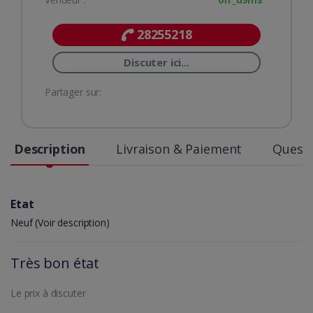
28255218
Discuter ici...
Partager sur:
Description
Livraison & Paiement
Questi
Etat
Neuf (Voir description)
Très bon état
Le prix à discuter