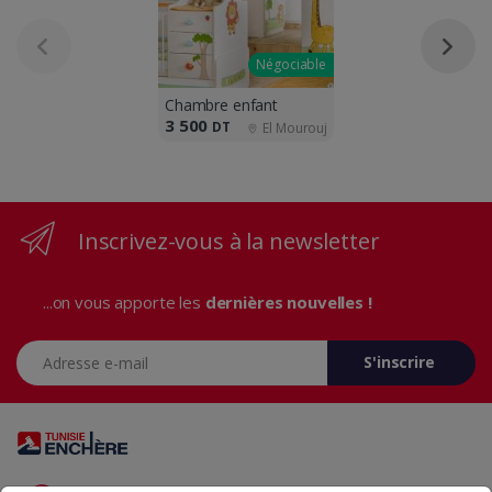
Négociable
Chambre enfant
3 500
DT
El Mourouj
Inscrivez-vous à la newsletter
...on vous apporte les
dernières nouvelles !
Adresse e-mail
S'inscrire
Vous avez des questions? Appelez-nous 24/7!