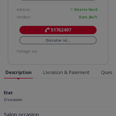
Adresse :
Bizerte Nord
Vendeur :
Ram_8w7r
51762497
Discuter ici...
Partager sur:
Description
Livraison & Paiement
Questi
Etat
D'occasion
Salon occasion