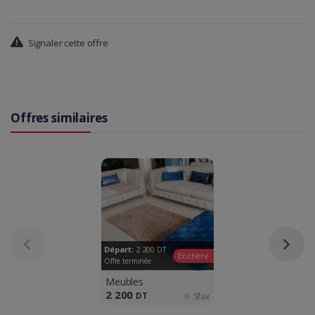
Signaler cette offre
Offres similaires
Départ:
2 200
DT
Enchère
Offre terminée
Meubles
2 200
DT
Sfax