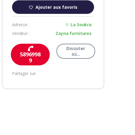
Ajouter aux favoris
Adresse :
La Soukra
Vendeur :
Zayna furnitures
Discuter
5896998
ici...
9
Partager sur: