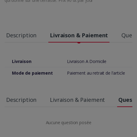
qui donne sur une terrasse. Prix 90 dt par jour
Description
Livraison & Paiement
Quest
Livraison
Livraison A Domicile
Mode de paiement
Paiement au retrait de l'article
Description
Livraison & Paiement
Questi
Aucune question posée