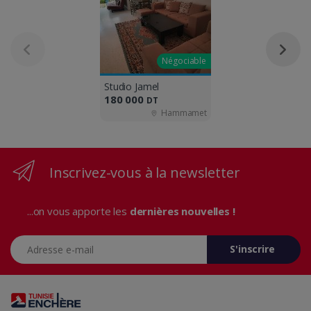
Négociable
Studio Jamel
180 000
DT
Hammamet
Inscrivez-vous à la newsletter
...on vous apporte les
dernières nouvelles !
Adresse e-mail
S'inscrire