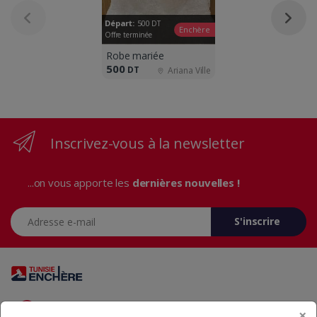
Départ:
500
DT
Enchère
Offre terminée
Robe mariée
500
DT
Ariana Ville
Inscrivez-vous à la newsletter
...on vous apporte les
dernières nouvelles !
Adresse e-mail
S'inscrire
Vous avez des questions? Appelez-nous 24/7!
×