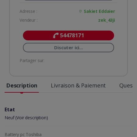
Adresse :
Sakiet Eddaier
Vendeur :
zek_43ji
54478171
Discuter ici...
Partager sur:
Description
Livraison & Paiement
Questi
Etat
Neuf (Voir description)
Battery pc Toshiba