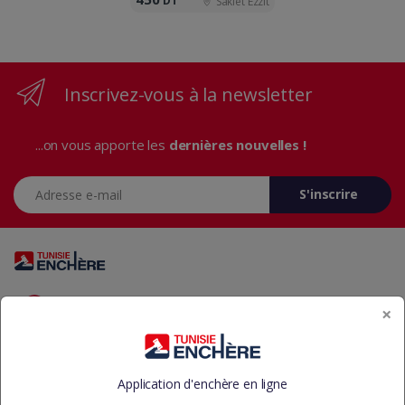
DT
Sakiet Ezzit
Inscrivez-vous à la newsletter
...on vous apporte les
dernières nouvelles !
Adresse e-mail
S'inscrire
Vous avez des questions? Appelez-nous 24/7!
×
+216 29 23 37 37
Application d'enchère en ligne