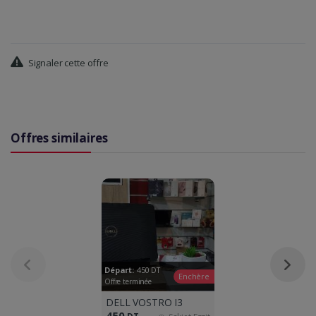
Signaler cette offre
Offres similaires
Départ:
450
DT
Enchère
Offre terminée
DELL VOSTRO I3
450