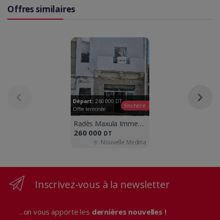
Offres similaires
Départ:
260 000
DT
Enchère
Offre terminée
Radès Maxula Immeuble de Rapport à Vendr
260 000
DT
Nouvelle Medina
Inscrivez-vous à la newsletter
...on vous apporte les
dernières nouvelles !